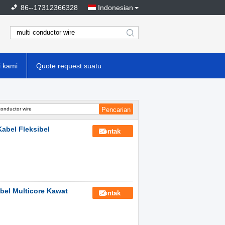
86--17312366328
Indonesian
search
 kami
Quote request suatu
abel Fleksibel
Kontak
ibel Multicore Kawat
Kontak