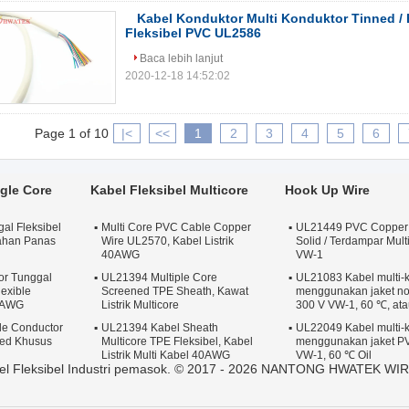
Kabel Konduktor Multi Konduktor Tinned / B
Fleksibel PVC UL2586
Baca lebih lanjut
2020-12-18 14:52:02
Page 1 of 10
|<
<<
1
2
3
4
5
6
ngle Core
Kabel Fleksibel Multicore
Hook Up Wire
gal Fleksibel
Multi Core PVC Cable Copper
UL21449 PVC Copper 
ahan Panas
Wire UL2570, Kabel Listrik
Solid / Terdampar Mul
40AWG
VW-1
tor Tunggal
UL21394 Multiple Core
UL21083 Kabel multi-
exible
Screened TPE Sheath, Kawat
menggunakan jaket non
 AWG
Listrik Multicore
300 V VW-1, 60 ℃, ata
le Conductor
UL21394 Kabel Sheath
UL22049 Kabel multi-
ded Khusus
Multicore TPE Fleksibel, Kabel
menggunakan jaket PV
Listrik Multi Kabel 40AWG
VW-1, 60 ℃ Oil
abel Fleksibel Industri pemasok. © 2017 - 2026 NANTONG HWATEK WIR