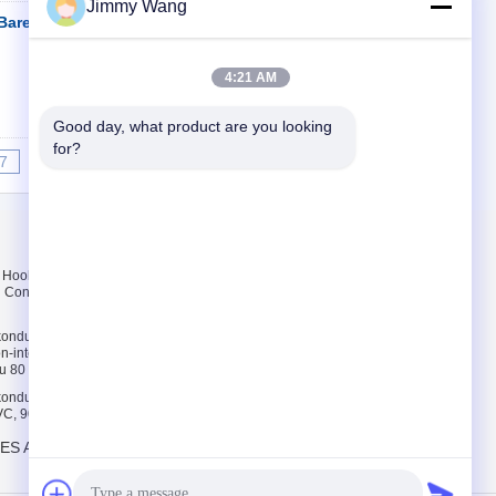
Jimmy Wang
are, Kabel Listrik
Kontak
4:21 AM
Good day, what product are you looking 
for?
7
8
9
10
>>
>|
Hubungi kami
Hook Up Wire
Hubungi kami
ti Conductor 2000V
Permintaan
Penawaran
konduktor
E-Mail
-integral, 80 ℃,
u 80 ℃ Oil
Peta Situs
konduktor
Situs Seluler
C, 90 ℃, 1000 V
ES AND CABLE CO.,LTD.. All Rights