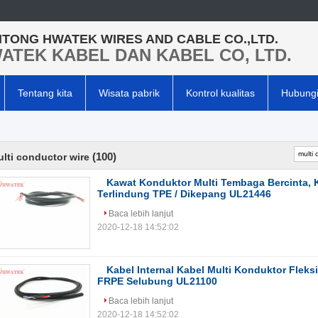
TONG HWATEK WIRES AND CABLE CO.,LTD.
ATEK KABEL DAN KABEL CO, LTD.
Tentang kita
Wisata pabrik
Kontrol kualitas
Hubungi
(100)
lti conductor wire
Kawat Konduktor Multi Tembaga Bercinta, K
Terlindung TPE / Dikepang UL21446
Baca lebih lanjut
2020-12-18 14:52:02
Kabel Internal Kabel Multi Konduktor Fleks
FRPE Selubung UL21100
Baca lebih lanjut
2020-12-18 14:52:02