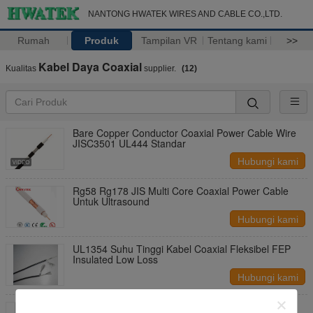
NANTONG HWATEK WIRES AND CABLE CO.,LTD.
Rumah
Produk
Tampilan VR
Tentang kami
>>
Kabel Daya Coaxial
Kualitas
supplier.
(12)
Bare Copper Conductor Coaxial Power Cable Wire
JISC3501 UL444 Standar
Hubungi kami
Rg58 Rg178 JIS Multi Core Coaxial Power Cable
Untuk Ultrasound
Hubungi kami
UL1354 Suhu Tinggi Kabel Coaxial Fleksibel FEP
Insulated Low Loss
Hubungi kami
30 - 46 AWG MCCA Kabel Coaxial PFA Isolasi