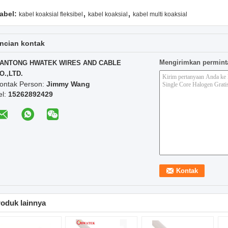
,
,
abel:
kabel koaksial fleksibel
kabel koaksial
kabel multi koaksial
ncian kontak
Mengirimkan permint
ANTONG HWATEK WIRES AND CABLE
O.,LTD.
ontak Person:
Jimmy Wang
el:
15262892429
oduk lainnya