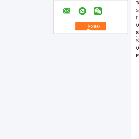
T
S
F
U
S
S
U
P