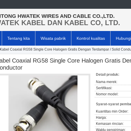
TONG HWATEK WIRES AND CABLE CO.,LTD.
ATEK KABEL DAN KABEL CO, LTD.
Tentang kita
Wisata pabrik
Kontrol kualitas
Hubungi
Kabel Coaxial RG58 Single Core Halogen Gratis Dengan Terdampar / Solid Condu
abel Coaxial RG58 Single Core Halogen Gratis De
onductor
Detail produk:
Nama merek:
Sertifikasi:
Nomor model:
Syarat-syarat pemba
Kuantitas min Order:
Harga:
Kemasan rincian:
Waktu pengiriman: