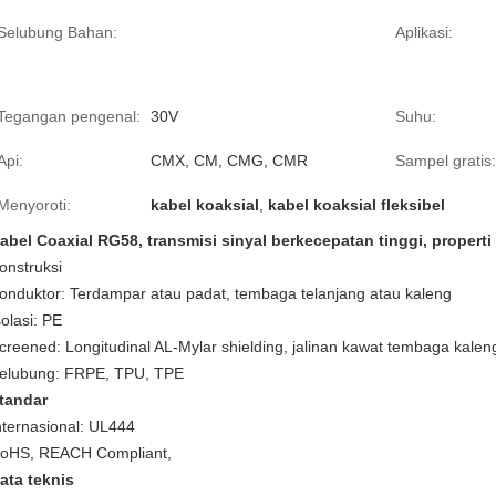
Selubung Bahan:
Aplikasi:
Tegangan pengenal:
30V
Suhu:
Api:
CMX, CM, CMG, CMR
Sampel gratis:
Menyoroti:
kabel koaksial
,
kabel koaksial fleksibel
abel Coaxial RG58, transmisi sinyal berkecepatan tinggi, propert
onstruksi
onduktor: Terdampar atau padat, tembaga telanjang atau kaleng
solasi: PE
creened: Longitudinal AL-Mylar shielding, jalinan kawat tembaga kalen
elubung: FRPE, TPU, TPE
tandar
nternasional:
UL444
oHS, REACH Compliant,
ata teknis