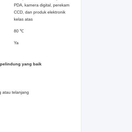
PDA, kamera digital, perekam
CCD, dan produk elektronik
kelas atas
80 ℃
Ya
i pelindung yang baik
g atau telanjang