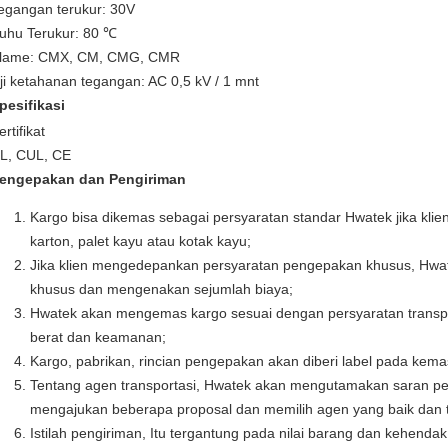
egangan terukur: 30V
uhu Terukur: 80
℃
lame:
CMX, CM, CMG, CMR
ji ketahanan tegangan: AC 0,5 kV / 1 mnt
pesifikasi
ertifikat
L, CUL, CE
engepakan dan Pengiriman
Kargo bisa dikemas sebagai persyaratan standar Hwatek jika klien
karton, palet kayu atau kotak kayu;
Jika klien mengedepankan persyaratan pengepakan khusus, Hw
khusus dan mengenakan sejumlah biaya;
Hwatek akan mengemas kargo sesuai dengan persyaratan transpor
berat dan keamanan;
Kargo, pabrikan, rincian pengepakan akan diberi label pada kema
Tentang agen transportasi, Hwatek akan mengutamakan saran pel
mengajukan beberapa proposal dan memilih agen yang baik dan te
Istilah pengiriman, Itu tergantung pada nilai barang dan kehenda