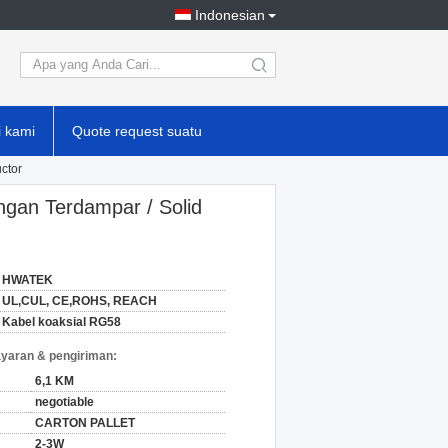
Indonesian
search
 kami
Quote request suatu
ctor
ngan Terdampar / Solid
HWATEK
UL,CUL, CE,ROHS, REACH
Kabel koaksial RG58
yaran & pengiriman:
6,1 KM
negotiable
CARTON PALLET
2-3W