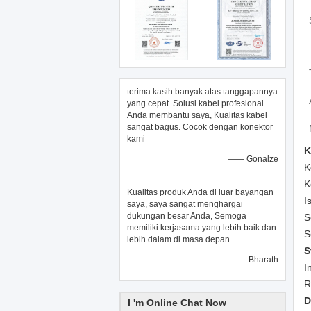
terima kasih banyak atas tanggapannya
yang cepat. Solusi kabel profesional
Anda membantu saya, Kualitas kabel
sangat bagus. Cocok dengan konektor
kami
K
—— Gonalze
K
K
Kualitas produk Anda di luar bayangan
I
saya, saya sangat menghargai
dukungan besar Anda, Semoga
S
memiliki kerjasama yang lebih baik dan
S
lebih dalam di masa depan.
S
—— Bharath
I
R
D
I 'm Online Chat Now