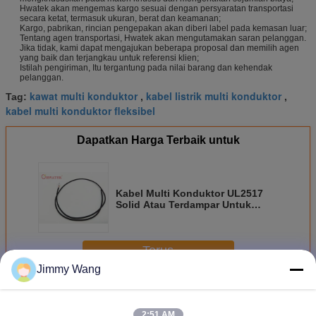
Hwatek akan mengemas kargo sesuai dengan persyaratan transportasi
secara ketat, termasuk ukuran, berat dan keamanan;
Kargo, pabrikan, rincian pengepakan akan diberi label pada kemasan luar;
Tentang agen transportasi, Hwatek akan mengutamakan saran pelanggan.
Jika tidak, kami dapat mengajukan beberapa proposal dan memilih agen
yang baik dan terjangkau untuk referensi klien;
Istilah pengiriman, Itu tergantung pada nilai barang dan kehendak
pelanggan.
kawat multi konduktor
kabel listrik multi konduktor
Tag:
,
,
kabel multi konduktor fleksibel
Dapatkan Harga Terbaik untuk
Kabel Multi Konduktor UL2517
Solid Atau Terdampar Untuk
Peralatan Elektronik Kabel
Internal
Terus
Jimmy Wang
Kabel Multi Konduktor
Lebih
2:51 AM