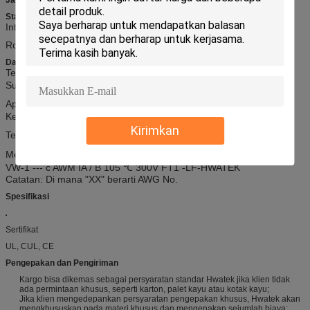
Standar
Internasional: UL758, UL1581, UL2556
RoHS, REACH Compliant,
Data teknis
Tegangan terukur:
300 V
Suhu Terukur: -40
℃
-105
℃
Api: VW-1, FT1, FT2
Ketahanan minyak: 60 ℃ atau 80 ℃ Minyak
Kirimkan
Tes tegangan menahan: AC 2.0kV / 1 mnt
Mencetak: E258652
AWM STYLE 2517 AWGXX 105 ℃ 300V
VW-1 --- c AWM IA / B 105 ℃ 300V FT1 -LF-HWATEK
Catatan: Di mana "XX" berarti AWG No.
Spesifikasi
Sertifikat
UL, CUL, CE
Pengepakan dan Pengiriman
Kargo bisa dikemas sebagai persyaratan standar Hwatek jika klien tidak
ada permintaan khusus, seperti karton, palet kayu atau kotak kayu;
Jika klien mengedepankan persyaratan pengepakan khusus, Hwatek akan
mengkhususkan pada materi khusus dan mengenakan sejumlah biaya;