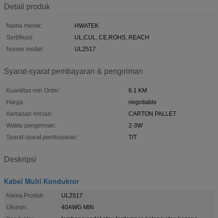
Detail produk
Nama merek:
HWATEK
Sertifikasi:
UL,CUL, CE,ROHS, REACH
Nomor model:
UL2517
Syarat-syarat pembayaran & pengiriman
Kuantitas min Order:
6.1 KM
Harga:
negotiable
Kemasan rincian:
CARTON PALLET
Waktu pengiriman:
2-3W
Syarat-syarat pembayaran:
T/T
Deskripsi
Kabel Multi Konduktor
Nama Produk:
UL2517
Ukuran:
40AWG MIN