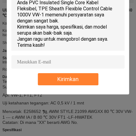
UL21099 Kabel multi-konduktor menggunakan FRPE jacket, 80
℃, 30V VW-1
Konstruksi
Konduktor: Padat atau Terdampar
Isolasi: PVC, PE, SRPVC, PP, FOAM-PE, TPE, FRPE
Opsional
Shield atau Braid:
Jaket
: FRPE
Standar
Internasional: UL758, UL1581, UL2556
RoHS, REACH Compliant,
Data teknis
Kirimkan
Tegangan terukur:
300 V
Suhu Terukur: -40
℃
-80
℃
Api: VW-1, FT1, FT2
Uji ketahanan tegangan: AC 0,5 kV / 1 mnt
Mencetak: E258652
AWM STYLE 21099 AWGXX 80 ℃ 30V VW-
1 --- c AWM IA / B 80 ℃ 30V FT1 -LF-HWATEK
Catatan: Di mana "XX" berarti AWG No.
Spesifikasi