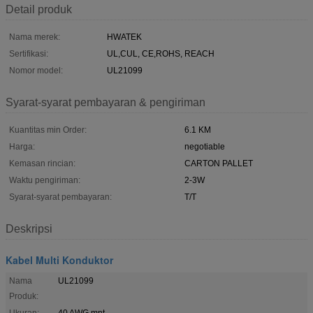
Detail produk
Nama merek:
HWATEK
Sertifikasi:
UL,CUL, CE,ROHS, REACH
Nomor model:
UL21099
Syarat-syarat pembayaran & pengiriman
Kuantitas min Order:
6.1 KM
Harga:
negotiable
Kemasan rincian:
CARTON PALLET
Waktu pengiriman:
2-3W
Syarat-syarat pembayaran:
T/T
Deskripsi
Kabel Multi Konduktor
Nama
UL21099
Produk:
Ukuran:
40 AWG mnt