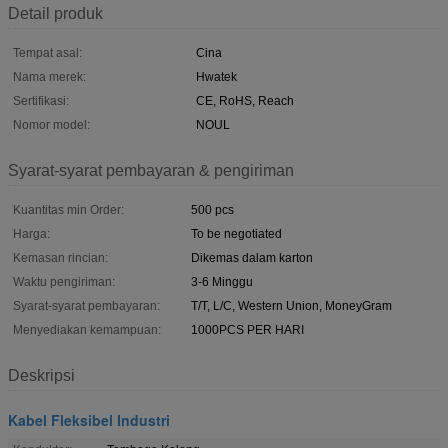
Detail produk
Tempat asal:
Cina
Nama merek:
Hwatek
Sertifikasi:
CE, RoHS, Reach
Nomor model:
NOUL
Syarat-syarat pembayaran & pengiriman
Kuantitas min Order:
500 pcs
Harga:
To be negotiated
Kemasan rincian:
Dikemas dalam karton
Waktu pengiriman:
3-6 Minggu
Syarat-syarat pembayaran:
T/T, L/C, Western Union, MoneyGram
Menyediakan kemampuan:
1000PCS PER HARI
Deskripsi
Kabel Fleksibel Industri