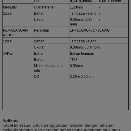
OD
0,60±0,08mm
0,60±0,08mm
Memutar
OD
(
referensi
)
1,20mm
/
Spiral
Bahan
Tembaga kaleng
/
Ukuran
0,08mm, 90%
/
nom.
PEMASANGAN
Perakitan
1P×30AWG+3C×30AWG
KABEL
Spiral
Bahan
Tembaga kaleng
Ukuran
0,08mm, 85% nom.
JAKET
Bahan
Bukan tenunan
Bahan
TPU
Min.ketebalan rata-
0,50mm
rata
OD
3,30 ± 0,20mm
Aplikasi
Kabel ini sesuai untuk penggunaan fleksibel dengan tekanan
mekanis sedang, dan gerakan bebas tanpa tegangan tarik atau