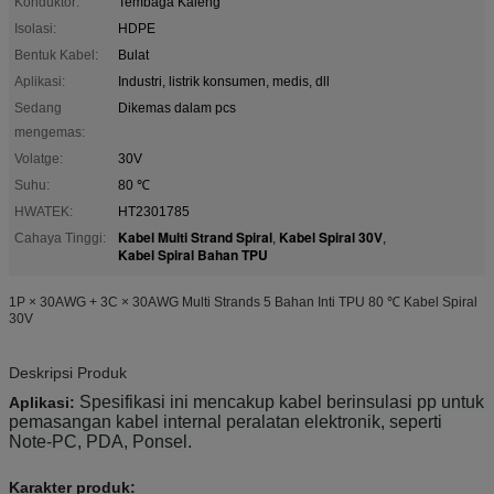
Konduktor:
Tembaga Kaleng
Isolasi:
HDPE
Bentuk Kabel:
Bulat
Aplikasi:
Industri, listrik konsumen, medis, dll
Sedang
Dikemas dalam pcs
mengemas:
Volatge:
30V
Suhu:
80 ℃
HWATEK:
HT2301785
Kabel Multi Strand Spiral
Kabel Spiral 30V
Cahaya Tinggi:
,
,
Kabel Spiral Bahan TPU
1P × 30AWG + 3C × 30AWG Multi Strands 5 Bahan Inti TPU 80 ℃ Kabel Spiral
30V
Deskripsi Produk
Spesifikasi ini mencakup kabel berinsulasi pp untuk 
Aplikasi:
pemasangan kabel internal peralatan elektronik, seperti 
Note-PC, PDA, Ponsel.
Karakter produk
: