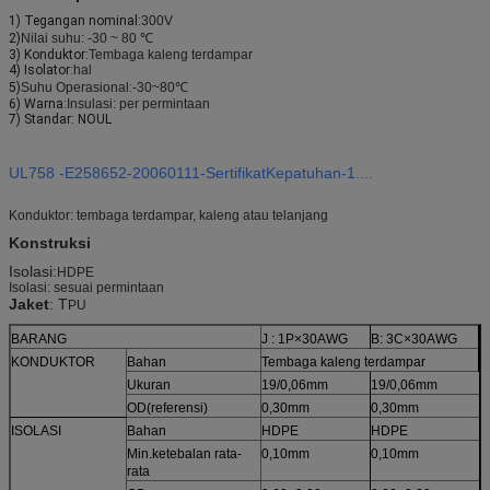
1) Tegangan nominal:
300V
2)
Nilai suhu: -30 ~ 80 ℃
3) Konduktor:
Tembaga kaleng terdampar
4) Isolator:
hal
5)
Suhu Operasional
:
-30~80℃
6) Warna:
Insulasi: per permintaan
7) Standar: NOUL
UL758 -E258652-20060111-SertifikatKepatuhan-1....
Konduktor: tembaga terdampar, kaleng atau telanjang
Konstruksi
Isolasi:
HDPE
Isolasi: sesuai permintaan
Jaket
: T
PU
BARANG
J : 1P×30AWG
B: 3C×30AWG
KONDUKTOR
Bahan
Tembaga kaleng terdampar
Ukuran
19/0,06mm
19/0,06mm
OD
(
referensi
)
0,30mm
0,30mm
ISOLASI
Bahan
HDPE
HDPE
Min.ketebalan rata-
0,10mm
0,10mm
rata