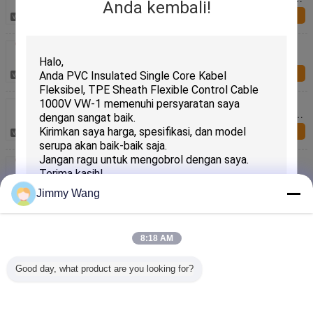
Anda kembali!
Jacket TPU
Kirim Sekarang
UL2587 4C×2.5mm2 Bare Copper Stranded
Industrial Flexible Cable dengan Isolasi PVC dan
Rating 600V
Kirim Sekarang
UL20276 8C×28AWG+AB Kabel Fleksibel Industri
Tembaga Berantai Kaleng dengan Isolasi SR-PVC
dan Jacket PVC untuk Aplikasi 30V 80°C
Kirim Sekarang
UL2517 5Cx10AWG+W Kabel Fleksibel Industri
Terdampar Tembaga Kaleng dengan Insulasi dan
Jaket PVC untuk Aplikasi 300V 105℃
Kirim Sekarang
Jimmy Wang
Kabel Fleksibel Industri Terdampar Tembaga Kaleng
3×26AWG Kustom dengan Insulasi PP dan Jaket
TPU Nilai 300V
8:18 AM
Kirim Sekarang
Kirimkan
Good day, what product are you looking for?
Kabel pengisian listrik EV bertulang tembaga dengan
isolasi EVI-2 dan jaket EVM-1 untuk kendaraan listrik
Kirim Sekarang