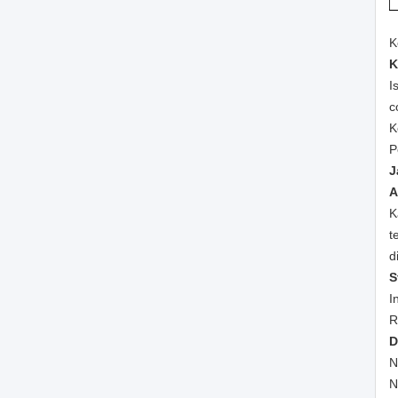
K
K
I
c
K
P
J
A
K
t
d
S
I
R
D
N
N