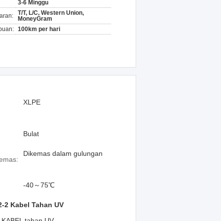
3-6 Minggu
T/T, L/C, Western Union,
aran:
MoneyGram
puan:
100km per hari
XLPE
:
Bulat
Dikemas dalam gulungan
emas:
-40～75℃
2-2 Kabel Tahan UV
 KABEL tahan UV