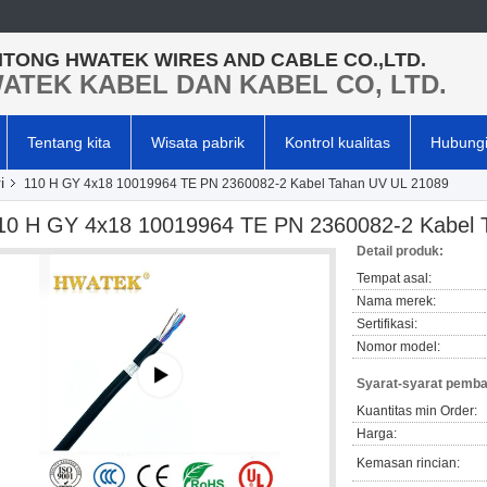
TONG HWATEK WIRES AND CABLE CO.,LTD.
ATEK KABEL DAN KABEL CO, LTD.
Tentang kita
Wisata pabrik
Kontrol kualitas
Hubungi
i
110 H GY 4x18 10019964 TE PN 2360082-2 Kabel Tahan UV UL 21089
10 H GY 4x18 10019964 TE PN 2360082-2 Kabel 
Detail produk:
Tempat asal:
Nama merek:
Sertifikasi:
Nomor model:
Syarat-syarat pemba
Kuantitas min Order:
Harga:
Kemasan rincian: