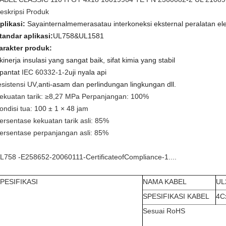
eskripsi Produk
plikasi:
Saya
internal
memeras
atau
interkoneksi eksternal peralatan el
tandar aplikasi
:
UL758
&UL1581
arakter produk
:
kinerja insulasi yang sangat baik, sifat kimia yang stabil
pantat
IEC 60332-1-2
uji nyala api
esistensi UV,
anti-asam dan perlindungan lingkungan dll.
ekuatan tarik: ≥8,27 MPa Perpanjangan: 100%
ondisi tua: 100 ± 1 × 48 jam
ersentase kekuatan tarik asli: 85%
ersentase perpanjangan asli: 85%
L758 -E258652-20060111-CertificateofCompliance-1....
PESIFIKASI
NAMA KABEL
UL
SPESIFIKASI KABEL
4C
Sesuai RoHS