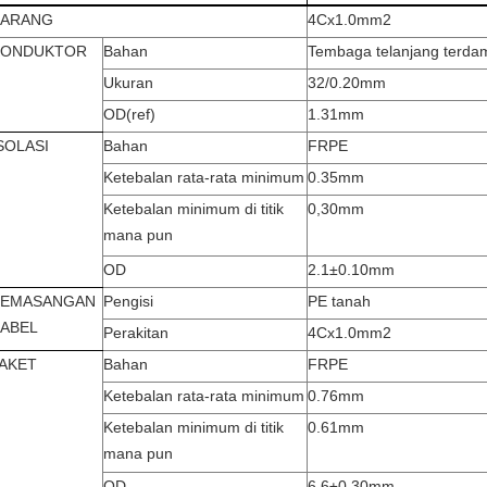
BARANG
4Cx1.0mm2
KONDUKTOR
Bahan
Tembaga telanjang terda
Ukuran
32/0.20mm
OD
(
ref
)
1.31mm
SOLASI
Bahan
FRPE
Ketebalan rata-rata minimum
0.35mm
Ketebalan minimum di titik
0,30mm
mana pun
OD
2.1±0.10mm
PEMASANGAN
Pengisi
PE tanah
ABEL
Perakitan
4Cx1.0mm2
AKET
Bahan
FRPE
Ketebalan rata-rata minimum
0.76mm
Ketebalan minimum di titik
0.61mm
mana pun
OD
6.6±0.30mm