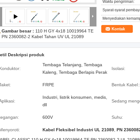
Waktu pengiriman:
Syarat-syarat pembay
Menyediakan kemam
Kontak
Gambar besar :
110 H GY 4x18 10019964 TE
PN 2360082-2 Kabel Tahan UV UL 21089
etil Deskripsi produk
Tembaga Telanjang, Tembaga
Konduktor:
Isolasi:
Kaleng, Tembaga Berlapis Perak
Jaket:
FRPE
Bentuk Kabel:
Industri, listrik konsumen, medis,
Aplikasi:
Sedang meng
dll
tegangan:
600V
Suhu:
Menyoroti:
Kabel Fleksibel Industri UL 21089
,
PN 236008
ABEL CLASSIC 110 H GY 4x18 10019964 TE PN 2360082-2 UL 21089