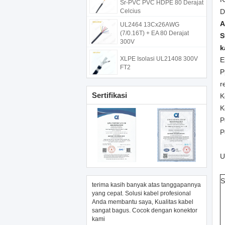
Sr-PVC PVC HDPE 80 Derajat
Celcius
D
A
UL2464 13Cx26AWG
(7/0.16T) + EA 80 Derajat
S
300V
k
XLPE Isolasi UL21408 300V
E
FT2
P
r
Sertifikasi
K
K
P
P
U
S
terima kasih banyak atas tanggapannya
yang cepat. Solusi kabel profesional
Anda membantu saya, Kualitas kabel
sangat bagus. Cocok dengan konektor
kami