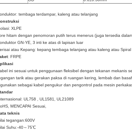
onduktor: tembaga terdampar, kaleng atau telanjang
onstruksi
solasi: XLPE
ore hitam dengan penomoran putih terus menerus (juga tersedia dala
onduktor GN-YE, 3 inti ke atas di lapisan luar
erisai atau Kepang: kepang tembaga telanjang atau kaleng atau Spiral
aket
: FRPE
plikasi
abel ini sesuai untuk penggunaan fleksibel dengan tekanan mekanis 
egangan tarik atau gerakan paksa di ruangan kering, lembab dan basah 
igunakan sebagai kabel pengukur dan pengontrol pada mesin perkaka
tandar
nternasional: UL758 , UL1581, UL21089
oHS, MENCAPAI Sesuai,
ata teknis
ilai tegangan:
600V
ilai Suhu:
-40～75℃