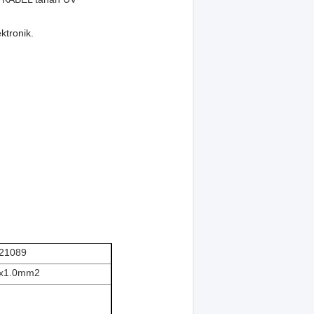
ektronik
.
21089
x1.0mm2