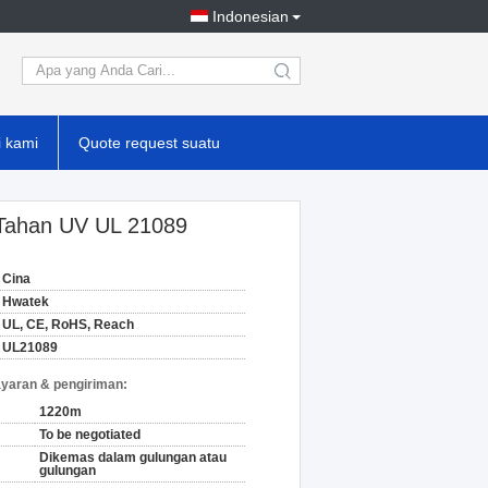
Indonesian
search
 kami
Quote request suatu
Tahan UV UL 21089
Cina
Hwatek
UL, CE, RoHS, Reach
UL21089
yaran & pengiriman:
1220m
To be negotiated
Dikemas dalam gulungan atau
gulungan