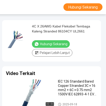
Hubungi Sekarang
4C X 26AWG Kabel Fleksibel Tembaga
Kaleng Stranded 86104CY UL2661
Hubungi Sekarang
Pelajari Lebih Lanjut
Video Terkait
IEC 126 Standard Bared
Copper Stranded 3C × 16
mm2 + 6C × 0.75 mm2
1500V IEC 62893-4-1 EVM
Jacket 90 Deg Cable
EV Pengisian Kabel
00:44
2025-09-18