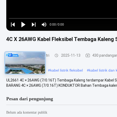
Loaded
:
0%
0:00
/
0:00
Play
Play
Play
Mute
Current
Duration
next
next
4C X 26AWG Kabel Fleksibel Tembaga Kaleng
Time
Kabel Fleksibel Industri
2025-11-13
430 pandanga
#
kabel kontrol fleksibel
#
kabel listrik fleksibel
#
kabel listrik dan 
UL2661 4C × 26AWG (7/0.16T) Tembaga Kaleng terdampar Kabel SR
BARANG 4C × 26AWG (7/0.16T) KONDUKTOR Bahan Tembaga kaleng
Pesan dari pengunjung
Belum ada komentar publik