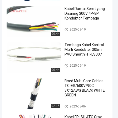
Kabel Rantai Seret yang
Disaring 300V 4P-8P
Konduktor Tembaga
en
Kabel Fleksibel Industri
2025-09-19
00:44
Tembaga Kabel Kontrol
Multi Konduktor 305m
PVC Sheath HT-LS007
Kabel Fleksibel Industri
2025-09-19
00:44
Fixed Multi Core Cables
TC-ER/600V/90C
3X12AWG BLACK WHITE
GREEN
Kabel Fleksibel Industri
02:15
2023-03-06
Kabel FRLSH ATC Gray