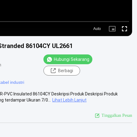
Auto
Picture-
Fullscre
in-
Picture
 Stranded 86104CY UL2661
Hubungi Sekarang
n
Berbagi
kabel industri
-PVC Insulated 86104CY Deskripsi Produk Deskripsi Produk
 terdampar Ukuran 7/0...
Lihat Lebih Lanjut
Tinggalkan Pesan