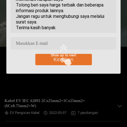
Kirimkan
Kabel EV IEC 62893 2Cx25mm2+1Cx25mm2+
(6Cx0.75mm2+W)
EV Pengisian Kabel
2022-05-07
7 pandangan