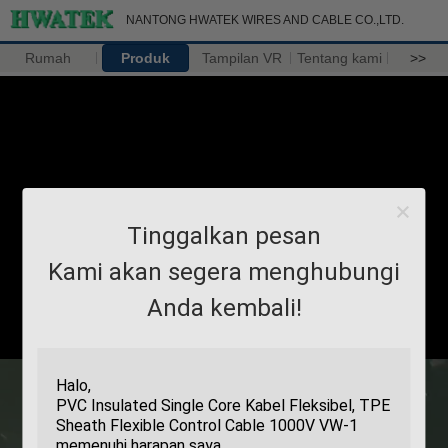
NANTONG HWATEK WIRES AND CABLE CO.,LTD.
Rumah
Produk
Tampilan VR
Tentang kami
>>
Tinggalkan pesan
Kami akan segera menghubungi
Anda kembali!