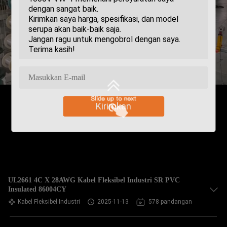
Kirimkan
UL2661 4C X 28AWG Kabel Fleksibel Industri SR PVC
Insulated 86004CY
Kabel Fleksibel Industri
2025-11-13
578 pandangan