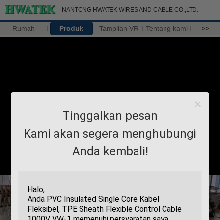
NANTONG HWATEK WIRES AND CABLE CO.,LTD.
Rumah
Produk
Tampilan VR
Tentang kami
>>
Tinggalkan pesan
Kami akan segera menghubungi
Anda kembali!