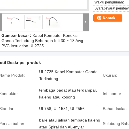
Waktu pengiriman:
Syarat-syarat pembay
Kontak
Gambar besar :
Kabel Komputer Koneksi
Ganda Terlindung Beberapa Inti 30 ~ 18 Awg
PVC Insulation UL2725
etil Deskripsi produk
UL2725 Kabel Komputer Ganda
Nama Produk:
Ukuran:
Terlindung
tembaga padat atau terdampar,
Konduktor:
Inti nomor:
kaleng atau kosong
Standar:
UL758, UL1581, UL2556
Bahan Isolasi:
bare atau jalinan tembaga kaleng
Perisai bahan:
Selubung Bah
atau Spiral dan AL-mylar