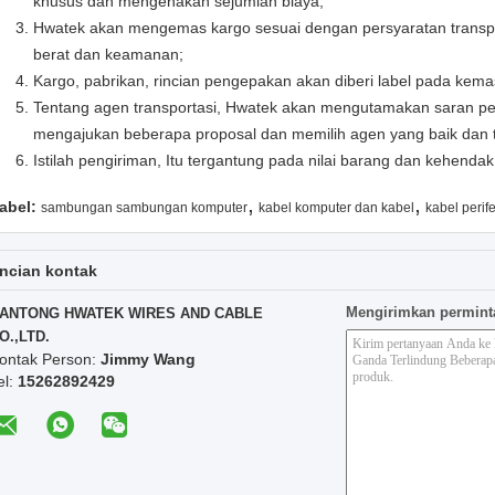
khusus dan mengenakan sejumlah biaya;
Hwatek akan mengemas kargo sesuai dengan persyaratan transpor
berat dan keamanan;
Kargo, pabrikan, rincian pengepakan akan diberi label pada kema
Tentang agen transportasi, Hwatek akan mengutamakan saran pel
mengajukan beberapa proposal dan memilih agen yang baik dan te
Istilah pengiriman, Itu tergantung pada nilai barang dan kehenda
,
,
abel:
sambungan sambungan komputer
kabel komputer dan kabel
kabel perif
ncian kontak
Mengirimkan permint
ANTONG HWATEK WIRES AND CABLE
O.,LTD.
ontak Person:
Jimmy Wang
el:
15262892429