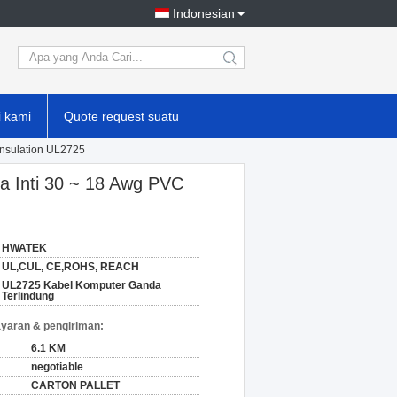
Indonesian
search
 kami
Quote request suatu
Insulation UL2725
a Inti 30 ~ 18 Awg PVC
HWATEK
UL,CUL, CE,ROHS, REACH
UL2725 Kabel Komputer Ganda
Terlindung
yaran & pengiriman:
6.1 KM
negotiable
CARTON PALLET