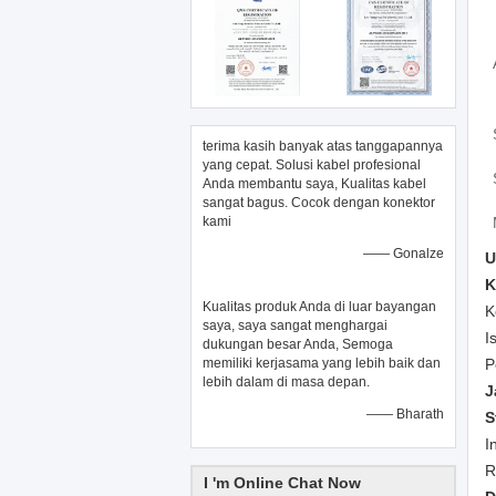
terima kasih banyak atas tanggapannya
yang cepat. Solusi kabel profesional
Anda membantu saya, Kualitas kabel
sangat bagus. Cocok dengan konektor
kami
—— Gonalze
U
K
Kualitas produk Anda di luar bayangan
K
saya, saya sangat menghargai
I
dukungan besar Anda, Semoga
memiliki kerjasama yang lebih baik dan
P
lebih dalam di masa depan.
J
—— Bharath
S
I
R
I 'm Online Chat Now