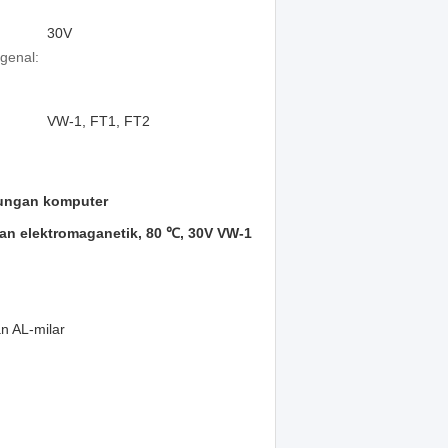
30V
genal:
VW-1, FT1, FT2
ngan komputer
an elektromaganetik, 80 ℃, 30V VW-1
an AL-milar