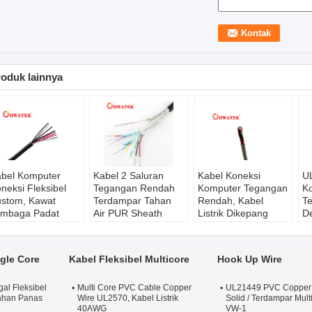
oduk lainnya
bel Komputer
Kabel 2 Saluran
Kabel Koneksi
U
neksi Fleksibel
Tegangan Rendah
Komputer Tegangan
K
stom, Kawat
Terdampar Tahan
Rendah, Kabel
T
embaga Padat
Air PUR Sheath
Listrik Dikepang
D
E Selubung
UL20236 36 AWG
UL21099 80 ℃ 30V
Ja
L21811
Min
VW-1
Gr
ama Produk:
Nama Produk:
Nama Produk:
N
ngle Core
Kabel Fleksibel Multicore
Hook Up Wire
21811 Kabel
Kabel Komputer
UL21099 Kabel
K
mputer Tegangan
Tegangan Rendah
Komputer Tegangan
T
gal Fleksibel
endah
Multi Core PVC Cable Copper
UL20236
Rendah
UL21449 PVC Copper 
U
ahan Panas
Wire UL2570, Kabel Listrik
Solid / Terdampar Mul
kuran:
40AWG
Ukuran:
36AWG
Ukuran:
40AWG
U
40AWG
VW-1