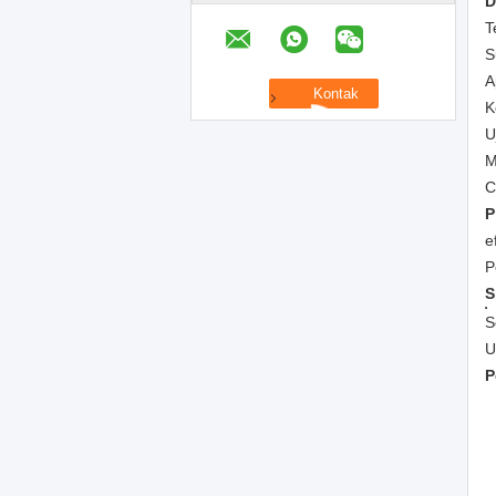
D
T
S
A
K
U
M
C
P
e
P
S
S
U
P