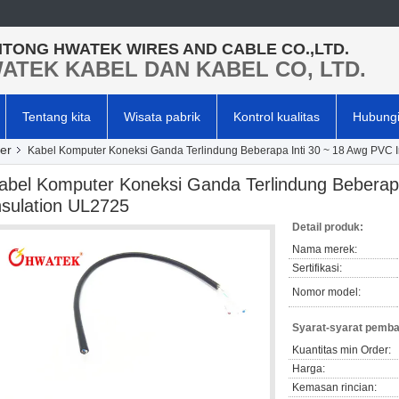
TONG HWATEK WIRES AND CABLE CO.,LTD.
ATEK KABEL DAN KABEL CO, LTD.
Tentang kita
Wisata pabrik
Kontrol kualitas
Hubungi
er
Kabel Komputer Koneksi Ganda Terlindung Beberapa Inti 30 ~ 18 Awg PVC 
abel Komputer Koneksi Ganda Terlindung Beberap
nsulation UL2725
Detail produk:
Nama merek:
Sertifikasi:
Nomor model:
Syarat-syarat pemba
Kuantitas min Order:
Harga:
Kemasan rincian: