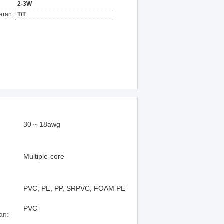
2-3W
aran:
T/T
30 ~ 18awg
Multiple-core
PVC, PE, PP, SRPVC, FOAM PE
PVC
an: