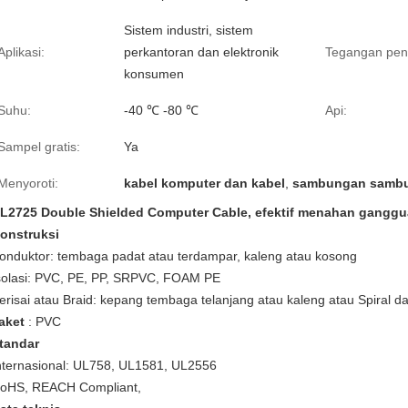
Sistem industri, sistem
Aplikasi:
perkantoran dan elektronik
Tegangan pen
konsumen
Suhu:
-40 ℃ -80 ℃
Api:
Sampel gratis:
Ya
Menyoroti:
kabel komputer dan kabel
,
sambungan sambu
L2725 Double Shielded Computer Cable, efektif menahan ganggu
onstruksi
onduktor: tembaga padat atau terdampar, kaleng atau kosong
solasi: PVC, PE, PP, SRPVC, FOAM PE
erisai atau Braid: kepang tembaga telanjang atau kaleng atau Spiral d
aket
: PVC
tandar
nternasional: UL758, UL1581, UL2556
oHS, REACH Compliant,