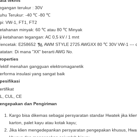
ata teknis
egangan
terukur
:
30V
uhu Terukur: -40
℃
-80
℃
pi: VW-1, FT1, FT2
etahanan minyak: 60 ℃ atau 80 ℃ Minyak
ji ketahanan tegangan: AC 0,5 kV / 1 mnt
encetak: E258652
AWM STYLE 2725 AWGXX 80 ℃ 30V VW-1 --- c
atatan: Di mana "XX" berarti AWG No.
roperties
fektif menahan gangguan elektromaganetik
erforma insulasi yang sangat baik
pesifikasi
ertifikat
L, CUL, CE
engepakan dan Pengiriman
Kargo bisa dikemas sebagai persyaratan standar Hwatek jika klien
karton, palet kayu atau kotak kayu;
Jika klien mengedepankan persyaratan pengepakan khusus, Hw