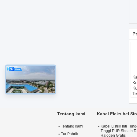
Pr
Ka
Ko
Ku
T
TP
U
N
Tentang kami
Kabel Fleksibel Si
UL
Ko
Tentang kami
Kabel Listrik Inti Tung
R
Tinggi PUR Sheath T
U
Tur Pabrik
Halogen Gratis