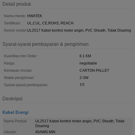
Detail produk
Nama merek:
HWATEK
Sertifikasi:
UL,CUL, CE,ROHS, REACH
Nomor model:
UL2517 Kabel kontrol motor angin, PVC Sheath, Tidak Disaring
Syarat-syarat pembayaran & pengiriman
Kuantitas min Order:
6.1 KM
Harga:
negotiable
Kemasan rincian:
CARTON PALLET
Waktu pengiriman:
2-3W
Syarat-syarat pembayaran:
T/T
Deskripsi
Kabel Energi
Nama Produk:
UL2517 Kabel kontrol motor angin, PVC Sheath, Tidak
Disaring
Ukuran:
40AWG MIN