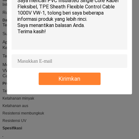
Internasional: UL758, UL1581, UL2556
RoHS, REACH Compliant,
Data teknis
Tegangan
terukur
:
300V
Suhu Terukur: -40
℃
-105
℃
Api: VW-1, FT1, FT2
Ketahanan minyak: 60 ℃ atau 80 ℃ Minyak
Tes tegangan menahan: AC 2.0kV / 1 mnt
Mencetak: E258652
AWM STYLE 2517 AWGXX 105 ℃ 300V
VW-1 --- c AWM IA / B 105 ℃ 300V FT1 -LF-HWATEK
Catatan: Di mana "XX" berarti AWG No.
Kirimkan
Properties
Tahan panas
Ketahanan minyak
Ketahanan aus
Resistensi membungkuk
Resistensi UV
Spesifikasi