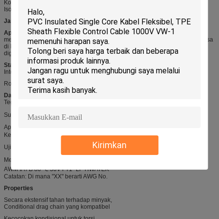
Konduktor: terdampar, tinned atau telanjang tembaga, IEC60228 CL5
Isolasi: PVC Khusus, SRPVC, PP
Jaket
: PVC Khusus
Aplikasi:
Kabel ini sesuai untuk penggunaan fleksibel dengan tekanan
mekanis sedang, dan gerakan bebas tanpa tegangan tarik atau gerakan paksa
di kamar yang kering, lembab dan basah tetapi tidak terbuka. Cocok untuk
digunakan sebagai alat ukur dan kontrol kabel di alat mesin,
Standar
Internasional: UL758, UL1581, UL2556
RoHS, REACH Compliant,
Data teknis
Tegangan terukur: 30V
Suhu Terukur: -40 ℃ -80 ℃
Api: VW-1, FT1, FT2
Ketahanan minyak: 60 ℃ atau 80 ℃ Minyak
Kirimkan
Uji ketahanan tegangan: AC 0,5 kV / 1 mnt
Mencetak: E258652
AWM STYLE 20276 AWGXX 80 ℃ 30V VW-1 --- c
AWM IA / B 80 ℃ 30V FT1 -LF-HWATEK
Catatan: Di mana "XX" berarti AWG No.
Properties
Secara ekstensif tahan terhadap minyak,
Conditional drag chain yang kompatibel
Kecocokan kondisional untuk torsi