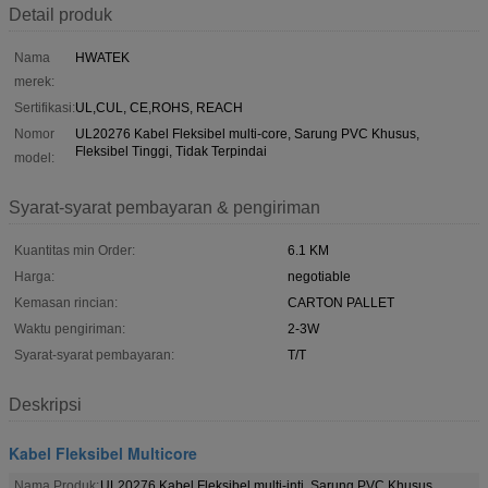
Detail produk
Nama
HWATEK
merek:
Sertifikasi:
UL,CUL, CE,ROHS, REACH
Nomor
UL20276 Kabel Fleksibel multi-core, Sarung PVC Khusus,
Fleksibel Tinggi, Tidak Terpindai
model:
Syarat-syarat pembayaran & pengiriman
Kuantitas min Order:
6.1 KM
Harga:
negotiable
Kemasan rincian:
CARTON PALLET
Waktu pengiriman:
2-3W
Syarat-syarat pembayaran:
T/T
Deskripsi
Kabel Fleksibel Multicore
Nama Produk:
UL20276 Kabel Fleksibel multi-inti, Sarung PVC Khusus,