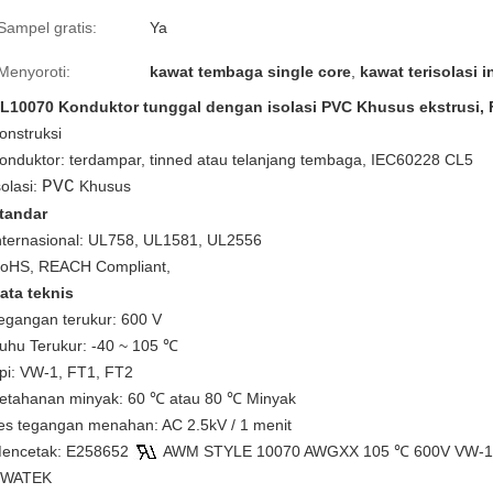
Sampel gratis:
Ya
Menyoroti:
kawat tembaga single core
,
kawat terisolasi i
L10070 Konduktor tunggal dengan isolasi PVC Khusus ekstrusi, F
onstruksi
onduktor: terdampar, tinned atau telanjang tembaga, IEC60228 CL5
solasi:
PVC
Khusus
tandar
nternasional: UL758, UL1581, UL2556
oHS, REACH Compliant,
ata teknis
egangan terukur: 600 V
uhu Terukur: -40 ~ 105 ℃
pi: VW-1, FT1, FT2
etahanan minyak: 60 ℃ atau 80 ℃ Minyak
es tegangan menahan: AC 2.5kV / 1 menit
encetak: E258652
AWM STYLE 10070 AWGXX 105 ℃ 600V VW-1 --
WATEK