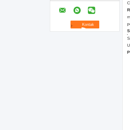
C
R
m
p
S
S
U
P