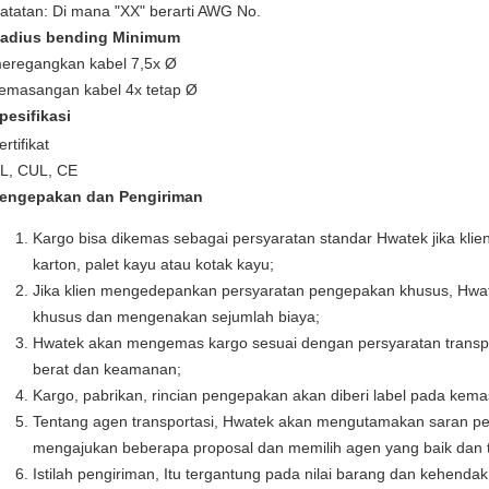
atatan: Di mana "XX" berarti AWG No.
adius bending Minimum
eregangkan kabel 7,5x Ø
emasangan kabel 4x tetap Ø
pesifikasi
ertifikat
L, CUL, CE
engepakan dan Pengiriman
Kargo bisa dikemas sebagai persyaratan standar Hwatek jika klien
karton, palet kayu atau kotak kayu;
Jika klien mengedepankan persyaratan pengepakan khusus, Hw
khusus dan mengenakan sejumlah biaya;
Hwatek akan mengemas kargo sesuai dengan persyaratan transpor
berat dan keamanan;
Kargo, pabrikan, rincian pengepakan akan diberi label pada kema
Tentang agen transportasi, Hwatek akan mengutamakan saran pel
mengajukan beberapa proposal dan memilih agen yang baik dan te
Istilah pengiriman, Itu tergantung pada nilai barang dan kehenda