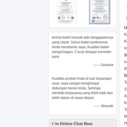
U
K
terima kasih banyak atas tanggapannya
K
yang cepat. Solusi kabel profesional
Anda membantu saya, Kualitas kabel
I
sangat bagus. Cocok dengan konektor
S
kami
I
—— Gonalze
R
D
Kualitas produk Anda di luar bayangan
T
saya, saya sangat menghargai
dukungan besar Anda, Semoga
S
memiliki kerjasama yang lebih baik dan
A
lebih dalam di masa depan.
K
—— Bharath
T
M
H
I 'm Online Chat Now