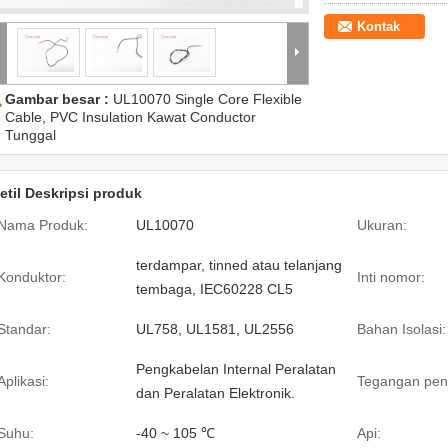
Kontak
Gambar besar :
UL10070 Single Core Flexible
Cable, PVC Insulation Kawat Conductor
Tunggal
etil Deskripsi produk
Nama Produk:
UL10070
Ukuran:
terdampar, tinned atau telanjang
Konduktor:
Inti nomor:
tembaga, IEC60228 CL5
Standar:
UL758, UL1581, UL2556
Bahan Isolasi:
Pengkabelan Internal Peralatan
Aplikasi:
Tegangan pen
dan Peralatan Elektronik.
Suhu:
-40 ~ 105 ℃
Api: