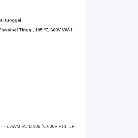
nti tunggal
leksibel Tinggi, 105 ℃, 600V VW-1
- c AWM IA / B 105 ℃ 600V FT1 -LF-