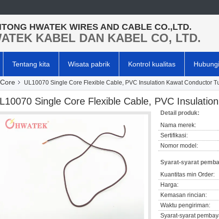
TONG HWATEK WIRES AND CABLE CO.,LTD.
ATEK KABEL DAN KABEL CO, LTD.
Tentang kita
Wisata pabrik
Kontrol kualitas
Hubungi
 Core
UL10070 Single Core Flexible Cable, PVC Insulation Kawat Conductor T
L10070 Single Core Flexible Cable, PVC Insulatio
Detail produk:
Nama merek:
Sertifikasi:
Nomor model:
Syarat-syarat pemba
Kuantitas min Order:
Harga:
Kemasan rincian:
Waktu pengiriman:
Syarat-syarat pembay