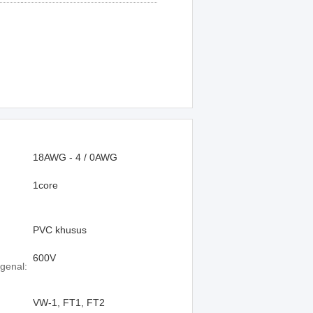
18AWG - 4 / 0AWG
1core
PVC khusus
600V
genal:
VW-1, FT1, FT2