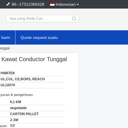
86--17312366328
Indonesian
search
 kami
Quote request suatu
unggal
n Kawat Conductor Tunggal
HWATEK
UL,CUL, CE,ROHS, REACH
UL10070
yaran & pengiriman:
6,1 KM
negotiable
CARTON PALLET
2-3W
aran:
T/T