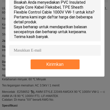
UL22049 Kabel multi-konduktor menggunakan jaket PVC, 90 ℃, 1000 V VW-1,
60 ℃ Oil
Konstruksi
Konduktor: Padat atau Terdampar
Isolasi: PVC, PE, XLPE, FRPE
Opsional
Shield atau Braid:
Jaket
: PVC
Standar
Internasional: UL758, UL1581, UL2556
RoHS, REACH Compliant,
Data teknis
Kirimkan
Tegangan terukur:
1000 V
Nilai Suhu: -40
℃
-90
℃
Api: VW-1, FT1, FT2
Ketahanan minyak: 60 ℃ Minyak
Tes tegangan menahan: AC 3.5kV / 1 menit
Mencetak
: E258652
AWM STYLE 22049 AWGXX 90 ℃ 1000V VW-1 --- c
AWM IA / B 90 ℃ 1000V FT1 -LF-HWATEK
Catatan: Di mana "XX" berarti AWG No.
Spesifikasi