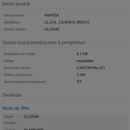
Detail produk
Nama merek:
HWATEK
Sertifikasi:
UL,CUL, CE,ROHS, REACH
Nomor model:
UL22049
Syarat-syarat pembayaran & pengiriman
Kuantitas min Order:
6.1 KM
Harga:
negotiable
Kemasan rincian:
CARTON PALLET
Waktu pengiriman:
2-3W
Syarat-syarat pembayaran:
T/T
Deskripsi
Hook Up Wire
Nama
UL22049
Produk:
Ukuran:
40 AWG MIN