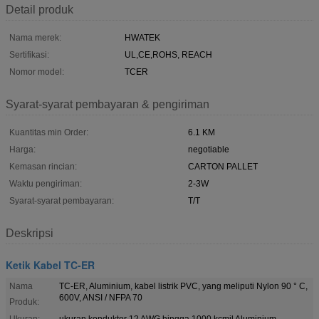
Detail produk
Nama merek:
HWATEK
Sertifikasi:
UL,CE,ROHS, REACH
Nomor model:
TCER
Syarat-syarat pembayaran & pengiriman
Kuantitas min Order:
6.1 KM
Harga:
negotiable
Kemasan rincian:
CARTON PALLET
Waktu pengiriman:
2-3W
Syarat-syarat pembayaran:
T/T
Deskripsi
Ketik Kabel TC-ER
Nama
TC-ER, Aluminium, kabel listrik PVC, yang meliputi Nylon 90 ° C,
600V, ANSI / NFPA 70
Produk:
Ukuran:
ukuran konduktor 12 AWG hingga 1000 kcmil Aluminium