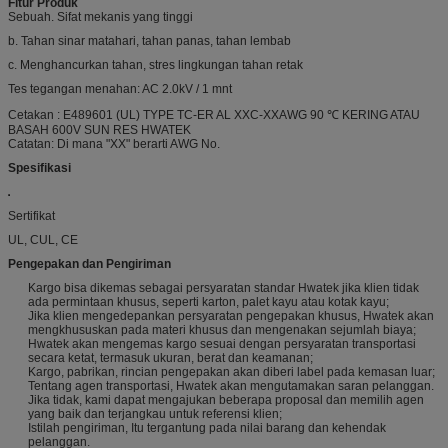
Fitur Produk
Sebuah. Sifat mekanis yang tinggi
b. Tahan sinar matahari, tahan panas, tahan lembab
c. Menghancurkan tahan, stres lingkungan tahan retak
Tes tegangan menahan: AC 2.0kV / 1 mnt
Cetakan
:
E489601 (UL) TYPE TC-ER AL XXC-XXAWG 90 ℃ KERING ATAU
BASAH 600V SUN RES HWATEK
Catatan: Di mana "XX" berarti AWG No.
Spesifikasi
Sertifikat
UL, CUL, CE
Pengepakan dan Pengiriman
Kargo bisa dikemas sebagai persyaratan standar Hwatek jika klien tidak
ada permintaan khusus, seperti karton, palet kayu atau kotak kayu;
Jika klien mengedepankan persyaratan pengepakan khusus, Hwatek akan
mengkhususkan pada materi khusus dan mengenakan sejumlah biaya;
Hwatek akan mengemas kargo sesuai dengan persyaratan transportasi
secara ketat, termasuk ukuran, berat dan keamanan;
Kargo, pabrikan, rincian pengepakan akan diberi label pada kemasan luar;
Tentang agen transportasi, Hwatek akan mengutamakan saran pelanggan.
Jika tidak, kami dapat mengajukan beberapa proposal dan memilih agen
yang baik dan terjangkau untuk referensi klien;
Istilah pengiriman, Itu tergantung pada nilai barang dan kehendak
pelanggan.