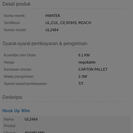
Detail produk
Nama merek:
HWATEK
Sertifikasi:
UL,CUL, CE,ROHS, REACH
Nomor model:
UL2464
Syarat-syarat pembayaran & pengiriman
Kuantitas min Order:
6.1 KM
Harga:
negotiable
Kemasan rincian:
CARTON PALLET
Waktu pengiriman:
2-3W
Syarat-syarat pembayaran:
T/T
Deskripsi
Hook Up Wire
Nama
UL2464
Produk:
Ukuran:
40AWG MIN