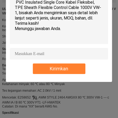
UL2464 Kabel multi-konduktor menggunakan jaket non-integral, 80 ℃, 300 V
VW-1, 60 ℃ atau 80 ℃ Oil
Konstruksi
Konduktor: Padat atau Terdampar
Isolasi: PVC, PE, SRPVC, PP, FOAM-PE
Shield atau Braid: Opsional
Jaket: PVC
Standar
Internasional: UL758, UL1581, UL2556
RoHS, REACH Compliant,
Data teknis
Kirimkan
Tegangan terukur: 300 V
Suhu Terukur: -40 ℃ -80 ℃
Api: VW-1, FT1, FT2
Ketahanan minyak: 60 ℃ atau 80 ℃ Minyak
Tes tegangan menahan: AC 2.0kV / 1 mnt
Mencetak: E258652
AWM STYLE 2464 AWGXX 80 ℃ 300V VW-1 --- c
AWM IA / B 80 ℃ 300V FT1 -LF-HWATEK
Catatan: Di mana "XX" berarti AWG No.
Spesifikasi