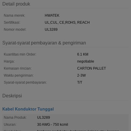
Detail produk
Nama merek:
HWATEK
Sertifikasi:
UL,CUL, CE,ROHS, REACH
Nomor model:
UL3289
Syarat-syarat pembayaran & pengiriman
Kuantitas min Order:
6.1 KM
Harga:
negotiable
Kemasan rincian:
CARTON PALLET
Waktu pengiriman:
2-3W
Syarat-syarat pembayaran:
T/T
Deskripsi
Kabel Konduktor Tunggal
Nama Produk:
UL3289
Ukuran:
30 AWG - 750 kcmil