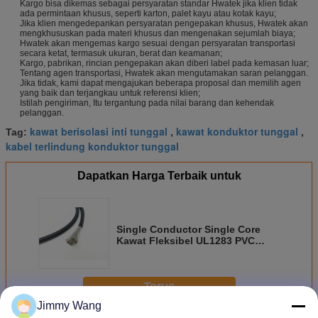
Kargo bisa dikemas sebagai persyaratan standar Hwatek jika klien tidak
ada permintaan khusus, seperti karton, palet kayu atau kotak kayu;
Jika klien mengedepankan persyaratan pengepakan khusus, Hwatek akan
mengkhususkan pada materi khusus dan mengenakan sejumlah biaya;
Hwatek akan mengemas kargo sesuai dengan persyaratan transportasi
secara ketat, termasuk ukuran, berat dan keamanan;
Kargo, pabrikan, rincian pengepakan akan diberi label pada kemasan luar;
Tentang agen transportasi, Hwatek akan mengutamakan saran pelanggan.
Jika tidak, kami dapat mengajukan beberapa proposal dan memilih agen
yang baik dan terjangkau untuk referensi klien;
Istilah pengiriman, Itu tergantung pada nilai barang dan kehendak
pelanggan.
kawat berisolasi inti tunggal
kawat konduktor tunggal
Tag:
,
,
kabel terlindung konduktor tunggal
Dapatkan Harga Terbaik untuk
Single Conductor Single Core
Kawat Fleksibel UL1283 PVC
Insulated 8 AWG - 2AWG
Terus
Jimmy Wang