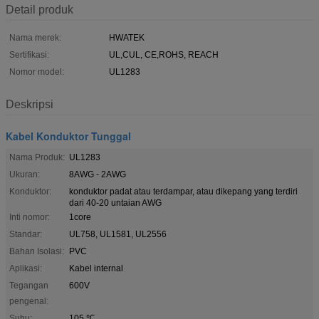
Detail produk
Nama merek:
HWATEK
Sertifikasi:
UL,CUL, CE,ROHS, REACH
Nomor model:
UL1283
Deskripsi
Kabel Konduktor Tunggal
Nama Produk:
UL1283
Ukuran:
8AWG - 2AWG
Konduktor:
konduktor padat atau terdampar, atau dikepang yang terdiri
dari 40-20 untaian AWG
Inti nomor:
1core
Standar:
UL758, UL1581, UL2556
Bahan Isolasi:
PVC
Aplikasi:
Kabel internal
Tegangan
600V
pengenal:
Suhu:
105 ℃