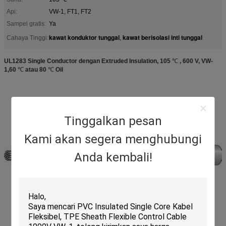
Api:
VW-1, FT1, FT2
Sampel gratis:
Ya
kawat konduktor tunggal
kawat berisolasi inti tunggal
Cahaya Tinggi:
,
UL1283 Single Conductor dengan Extruded Insulation, 105
℃
, 600 V, VW-
1,60
℃
atau 80
℃
Oil
Tinggalkan pesan
Kami akan segera menghubungi
Anda kembali!