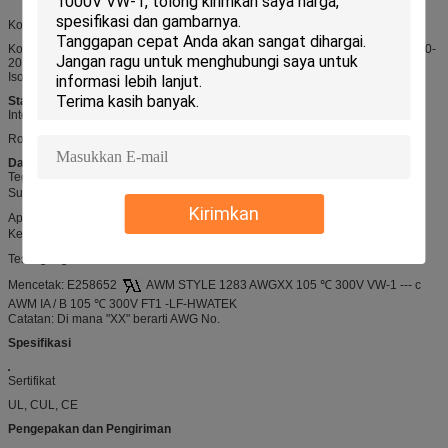
Konstruksi
Konduktor: konduktor padat atau terdampar, atau dikepang yang terdiri dari 40-
20 untaian AWG
Isolasi: PVC
Standar
Internasional: UL758, UL1581, UL2556
RoHS, REACH Compliant,
Data teknis
Tegangan terukur: 600V
Suhu Terukur: 105 ℃
Kirimkan
Api: VW-1, FT1, FT2
Ketahanan minyak: 60 ℃ atau 80 ℃ Minyak
Tes tegangan menahan: AC 2.5kV / 1 menit
Mencetak: E258652
AWM STYLE 1283 AWGXX 105 ℃ 300V VW-1 --- c
AWM IA / B 105 ℃ 300V FT1 -LF-HWATEK
Catatan: Di mana "XX" berarti AWG No.
Spesifikasi
Sertifikat
UL, CUL, CE
Pengepakan dan Pengiriman