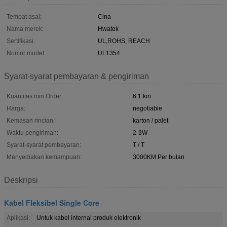
Tempat asal:
Cina
Nama merek:
Hwatek
Sertifikasi:
UL,ROHS, REACH
Nomor model:
UL1354
Syarat-syarat pembayaran & pengiriman
Kuantitas min Order:
6.1 km
Harga:
negotiable
Kemasan rincian:
karton / palet
Waktu pengiriman:
2-3W
Syarat-syarat pembayaran:
T / T
Menyediakan kemampuan:
3000KM Per bulan
Deskripsi
Kabel Fleksibel Single Core
Aplikasi:
Untuk kabel internal produk elektronik