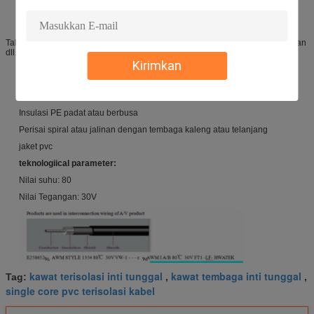
Ketebalan insulasi standar, mudah dilepas dan dipotong
Lulus uji nyala api vertikal UL VW-1 dan CSA FT1
Tahan minyak, anti asam, tahan lembab, tahan jamur, perlindungan lingkungan
dll.
Kirimkan
Struktur
:
Tembaga kaleng atau telanjang, konduktor terdampar atau padat, 30-
4/0AWG
Insulasi PE padat atau berbusa
Perisai spiral atau jalinan dengan tembaga kaleng atau telanjang
jaket pvc
teknologi
ical
parameter
:
Nilai suhu: 80
Nilai Tegangan: 30V
kawat terisolasi inti tunggal
kawat tembaga inti tunggal
Tag:
,
,
single core pvc terisolasi kabel