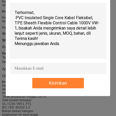
Kabel Drag Chain, bebas halogen, kapasitor PUR rendah kapasitif dan tahan
minyak
Konstruksi
Konduktor: Tembaga kaleng tuang
Isolasi: PP
Kain bukan tenunan
SHEATH LUAR
: PUR
Standar:
Internasional: UL758, UL1581, UL2556, IEC60228 CL6
RoHS, REACH Compliant,
Data teknis
Tegangan terukur:
1000 V
Nilai Suhu: -40
℃
-90
℃
Api:
VW-1, FT1, FT2, IEC60332-1-3
Uji ketahanan tegangan: AC 4.0kV / 1 mnt
Kirimkan
Properties
Kinerja rantai listrik dinamis:
Akselerasi hingga 20 m / dtk.
Kecepatan perjalanan hingga 1 m / dtk.
Jarak perjalanan hingga 100 m.
Sifat mudah terbakar:
UL / CSA: VW-1, FT1
IEC / EN: 60332-1-2
Bahan bebas halogen
Ketahanan oli yang tinggi