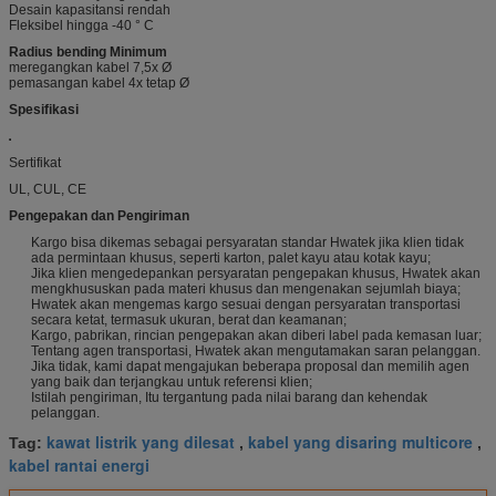
Desain kapasitansi rendah
Fleksibel hingga -40 ° C
Radius bending Minimum
meregangkan kabel 7,5x Ø
pemasangan kabel 4x tetap Ø
Spesifikasi
Sertifikat
UL, CUL, CE
Pengepakan dan Pengiriman
Kargo bisa dikemas sebagai persyaratan standar Hwatek jika klien tidak
ada permintaan khusus, seperti karton, palet kayu atau kotak kayu;
Jika klien mengedepankan persyaratan pengepakan khusus, Hwatek akan
mengkhususkan pada materi khusus dan mengenakan sejumlah biaya;
Hwatek akan mengemas kargo sesuai dengan persyaratan transportasi
secara ketat, termasuk ukuran, berat dan keamanan;
Kargo, pabrikan, rincian pengepakan akan diberi label pada kemasan luar;
Tentang agen transportasi, Hwatek akan mengutamakan saran pelanggan.
Jika tidak, kami dapat mengajukan beberapa proposal dan memilih agen
yang baik dan terjangkau untuk referensi klien;
Istilah pengiriman, Itu tergantung pada nilai barang dan kehendak
pelanggan.
kawat listrik yang dilesat
kabel yang disaring multicore
Tag:
,
,
kabel rantai energi