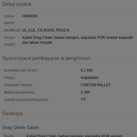
Detail produk
Nama
HWATEK
merek:
Sertifikasi:
UL,CUL, CE,ROHS, REACH
Nomor
Kabel Drag Chain, bebas halogen, kapasitor PUR rendah kapasitif
dan tahan minyak
model:
Syarat-syarat pembayaran & pengiriman
Kuantitas min Order:
6.1 KM
Harga:
negotiable
Kemasan rincian:
CARTON PALLET
Waktu pengiriman:
2-3W
Syarat-syarat pembayaran:
T/T
Deskripsi
Drag Chain Cable
Nama
Kabel Drag Chain, bebas halogen, kapasitor PUR rendah