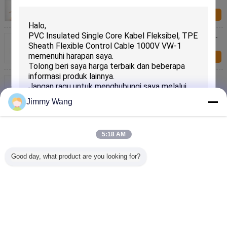
Transmisi Sinyal Yang Sangat Baik
Kirim Sekarang
Kustom UL2463 Kabel Tembaga Multi Inti Untuk X -
Ray Peralatan Dengan Bahan Isolasi Medis
Kirim Sekarang
Kabel Tembaga Pernangkat Medis Berperedam
Kebisingan Rendah Kabel Kontrol PP Isolasi
Kirim Sekarang
Jimmy Wang
Kabel Perangkat Medis Halogen Gratis Dua Inti
Untuk Mesin CT Dan MRI Tahan Panas
5:18 AM
Kirim Sekarang
Good day, what product are you looking for?
Copper Conductor X Ray Tegangan Tinggi Kabel
Kirimkan
Listrik PFA Isolasi Ketahanan Kelelahan
Kirim Sekarang
Mengubah bahasa
Indonesian