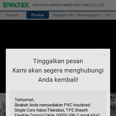
NANTONG HWATEK WIRES AND CABLE CO.,LTD.
Rumah
Produk
Tampilan VR
Tentang kami
>>
Tinggalkan pesan
Kami akan segera menghubungi
Anda kembali!