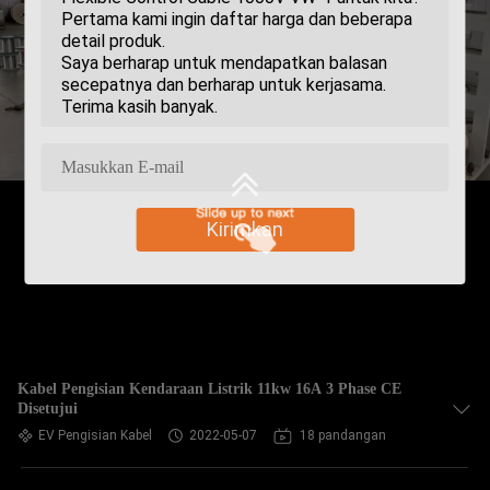
Kirimkan
Kabel Pengisian Kendaraan Listrik 11kw 16A 3 Phase CE
Disetujui
EV Pengisian Kabel
2022-05-07
18 pandangan